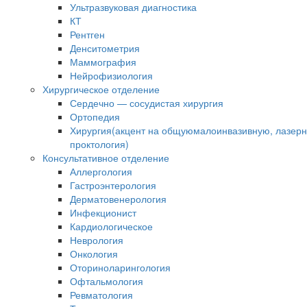
Ультразвуковая диагностика
КТ
Рентген
Денситометрия
Маммография
Нейрофизиология
Хирургическое отделение
Сердечно — сосудистая хирургия
Ортопедия
Хирургия(акцент на общуюмалоинвазивную, лазер
проктология)
Консультативное отделение
Аллергология
Гастроэнтерология
Дерматовенерология
Инфекционист
Кардиологическое
Неврология
Онкология
Оториноларингология
Офтальмология
Ревматология