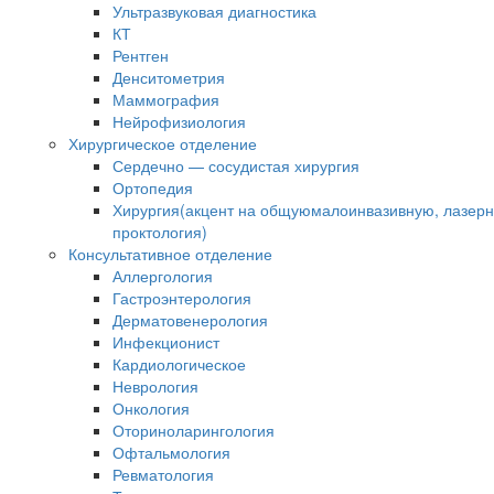
Ультразвуковая диагностика
КТ
Рентген
Денситометрия
Маммография
Нейрофизиология
Хирургическое отделение
Сердечно — сосудистая хирургия
Ортопедия
Хирургия(акцент на общуюмалоинвазивную, лазер
проктология)
Консультативное отделение
Аллергология
Гастроэнтерология
Дерматовенерология
Инфекционист
Кардиологическое
Неврология
Онкология
Оториноларингология
Офтальмология
Ревматология