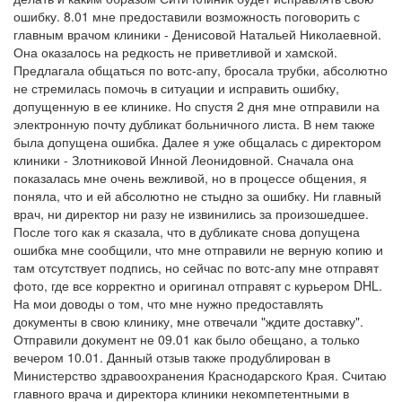
ошибку. 8.01 мне предоставили возможность поговорить с
главным врачом клиники - Денисовой Натальей Николаевной.
Она оказалось на редкость не приветливой и хамской.
Предлагала общаться по вотс-апу, бросала трубки, абсолютно
не стремилась помочь в ситуации и исправить ошибку,
допущенную в ее клинике. Но спустя 2 дня мне отправили на
электронную почту дубликат больничного листа. В нем также
была допущена ошибка. Далее я уже общалась с директором
клиники - Злотниковой Инной Леонидовной. Сначала она
показалась мне очень вежливой, но в процессе общения, я
поняла, что и ей абсолютно не стыдно за ошибку. Ни главный
врач, ни директор ни разу не извинились за произошедшее.
После того как я сказала, что в дубликате снова допущена
ошибка мне сообщили, что мне отправили не верную копию и
там отсутствует подпись, но сейчас по вотс-апу мне отправят
фото, где все корректно и оригинал отправят с курьером DHL.
На мои доводы о том, что мне нужно предоставлять
документы в свою клинику, мне отвечали "ждите доставку".
Отправили документ не 09.01 как было обещано, а только
вечером 10.01. Данный отзыв также продублирован в
Министерство здравоохранения Краснодарского Края. Считаю
главного врача и директора клиники некомпетентными в