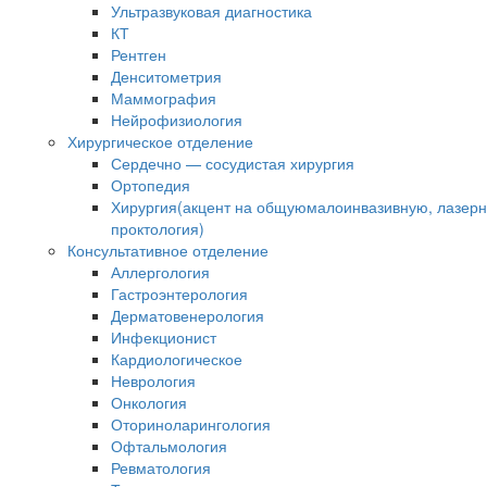
Ультразвуковая диагностика
КТ
Рентген
Денситометрия
Маммография
Нейрофизиология
Хирургическое отделение
Сердечно — сосудистая хирургия
Ортопедия
Хирургия(акцент на общуюмалоинвазивную, лазер
проктология)
Консультативное отделение
Аллергология
Гастроэнтерология
Дерматовенерология
Инфекционист
Кардиологическое
Неврология
Онкология
Оториноларингология
Офтальмология
Ревматология