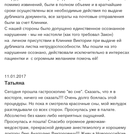
помимо извинений, были в полном объеме и в кратчайшие
сроки осуществлены все необходимые действия по выдаче
дубликата документа, все затраты на почтовые отправления
были за счет Клиники.
С нашей стороны было допущено единственное осознанное
нарушение - мы не настояли (как того требовал Закон)
на личном присутствии в Клинике Виктории при выдаче ей
дубликата листка нетрудоспособности. Мы пошли на это
нарушение осознано, действовали исключительно в интересах
пациентки и с огромным желанием помочь ей!
11.01.2017
Татьяна
Сегодня прошла гастроскопию "во сне". Сказать, что я в
восторге, ничего не сказать!!!! Очень долго боялась этой
процедуры. Но пока я смотрела красочные сны, мой желудок
разглядывали со всех сторон. Проснулась уже в палате.
Абсолютно без каких-либо неприятных ощущений.
Проснулась и пошла! Спасибо огромное девочкам-
медсестрам, прекрасной девушке анестезиологу и хорошему
доктору Дею Анатолию Викторовичу!!! Живу в Новороссийске,