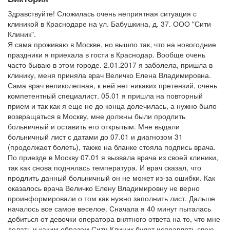
Здравствуйте! Сложилась очень неприятная ситуация с
клиникой в Краснодаре на ул. Бабушкина, д. 37. ООО "Сити
Клиник".
Я сама проживаю в Москве, но вышло так, что на новогодние
праздники я приехала в гости в Краснодар. Вообще очень
часто бываю в этом городе. 2.01.2017 я заболела, пришла в
клинику, меня приняла врач Величко Елена Владимировна.
Сама врач великолепная, к ней нет никаких претензий, очень
компетентный специалист. 05.01 я пришла на повторный
прием и так как я еще не до конца долечилась, а нужно было
возвращаться в Москву, мне должны были продлить
больничный и оставить его открытым. Мне выдали
больничный лист с датами до 07.01 и диагнозом 31
(продолжает болеть), также на бланке стояла подпись врача.
По приезде в Москву 07.01 я вызвала врача из своей клиники,
так как снова поднялась температура. И врач сказал, что
продлить данный больничный он не может из-за ошибки. Как
оказалось врача Величко Елену Владимировну не верно
проинформировали о том как нужно заполнить лист. Дальше
началось все самое веселое. Сначала я 40 минут пыталась
добиться от девочки оператора внятного ответа на то, что мне
делать и каким образом Сити Клиник будет исправлять свою