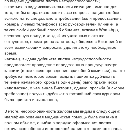
по выдаче дубликата листка нетрудоспособности;
в-третьих, в виду исключительности ситуации, именно для
того, чтобы оперативно решить все вопросы, пациентке без
всякого на то специального требования были предоставлены
номера личных телефонов всех руководителей Клиники, а
также любой удобный способ общения, включая WhatsApp,
электронную почту, и каждый их указанных в отзыве
сотрудников, несмотря на занятость, общался с Викторией по
всем возникающим вопросам, уделяя этому необходимое
время.
наконец, выдача дубликата листка нетрудоспособности
предполагает проведение определенных процедур внутри
клиники (в том числе проведение врачебной комиссии), на это
требуется некоторое время; выдать пациентке дубликат в
течение желаемого срока (в один день) было практически
невозможно, о чем знала Виктория, однако, просьба (а скорее
требование) получить дубликат в кротчайший срок курьером
была принята и выполнена;
В итоге, необоснованность жалобы мы видим в следующем:
квалифицированная медицинская помощь была оказана в
полном объеме, ошибка в порядке оформления листка
нетрудоспособности иногородней пациентке нами признана,