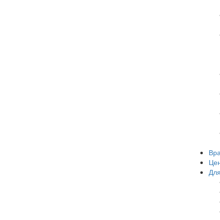
Вр
Це
Для