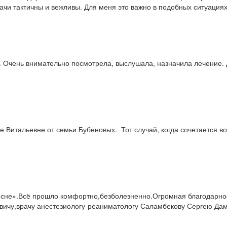
рачи тактичны и вежливы. Для меня это важно в подобных ситуациях
 Очень внимательно посмотрела, выслушала, назначила лечение. 
 Витальевне от семьи Бубеновых. Тот случай, когда сочетается в
о сне».Всё прошло комфортно,безболезненно.Огромная благодарнос
овичу,врачу анестезиологу-реаниматологу Саламбекову Сергею Да