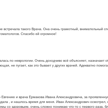
е встречала такого Врача. Она очень грамотный, внимательный спе
томатологов. Спасибо ей огромное!
лась по неврологии. Очень доходчиво всё объясняет, назначает о
ющая, не пугает, как это бывает у других врачей. Адекватно помо
ко Евгению и врача Ермакова Ивана Александровича, за проявленн
дала , и нашлось время для меня. Иван Александрович осмотрел, н
лемы со здоровьем, очень сложно понимаю что-то с первого раза,