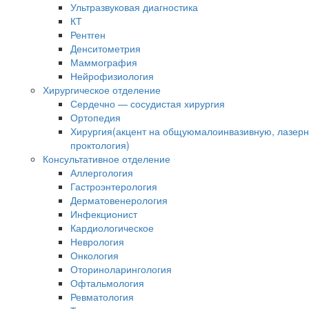
Ультразвуковая диагностика
КТ
Рентген
Денситометрия
Маммография
Нейрофизиология
Хирургическое отделение
Сердечно — сосудистая хирургия
Ортопедия
Хирургия(акцент на общуюмалоинвазивную, лазер
проктология)
Консультативное отделение
Аллергология
Гастроэнтерология
Дерматовенерология
Инфекционист
Кардиологическое
Неврология
Онкология
Оториноларингология
Офтальмология
Ревматология