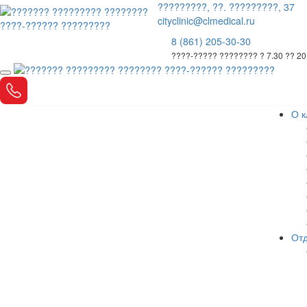
?????????, ??. ?????????, 37
cityclinic@clmedical.ru
8 (861) 205-30-30
????-????? ???????? ? 7.30 ?? 20
О к
Отд