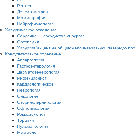
Рентген
Денситометрия
Маммография
Нейрофизиология
Хирургическое отделение
Сердечно — сосудистая хирургия
Ортопедия
Хирургия(акцент на общуюмалоинвазивную, лазерную про
Консультативное отделение
Аллергология
Гастроэнтерология
Дерматовенерология
Инфекционист
Кардиологическое
Неврология
Онкология
Оториноларингология
Офтальмология
Ревматология
Терапия
Пульмонология
Маммолог