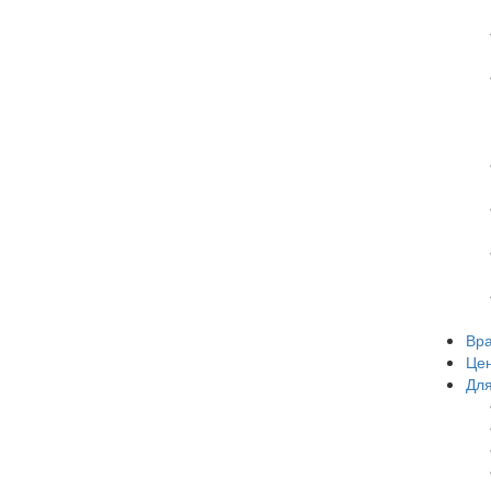
Вр
Це
Для