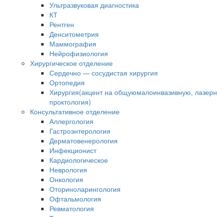
Ультразвуковая диагностика
КТ
Рентген
Денситометрия
Маммография
Нейрофизиология
Хирургическое отделение
Сердечно — сосудистая хирургия
Ортопедия
Хирургия(акцент на общуюмалоинвазивную, лазер
проктология)
Консультативное отделение
Аллергология
Гастроэнтерология
Дерматовенерология
Инфекционист
Кардиологическое
Неврология
Онкология
Оториноларингология
Офтальмология
Ревматология