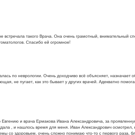
е встречала такого Врача. Она очень грамотный, внимательный спе
томатологов. Спасибо ей огромное!
лась по неврологии. Очень доходчиво всё объясняет, назначает о
ющая, не пугает, как это бывает у других врачей. Адекватно помо
ко Евгению и врача Ермакова Ивана Александровича, за проявленн
дала , и нашлось время для меня. Иван Александрович осмотрел, н
лемы со здоровьем, очень сложно понимаю что-то с первого раза,