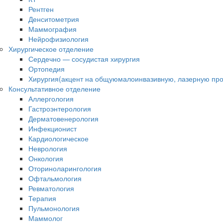
Рентген
Денситометрия
Маммография
Нейрофизиология
Хирургическое отделение
Сердечно — сосудистая хирургия
Ортопедия
Хирургия(акцент на общуюмалоинвазивную, лазерную про
Консультативное отделение
Аллергология
Гастроэнтерология
Дерматовенерология
Инфекционист
Кардиологическое
Неврология
Онкология
Оториноларингология
Офтальмология
Ревматология
Терапия
Пульмонология
Маммолог