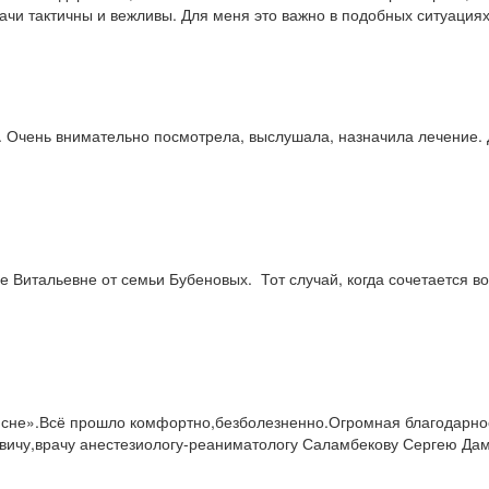
рачи тактичны и вежливы. Для меня это важно в подобных ситуациях
 Очень внимательно посмотрела, выслушала, назначила лечение. 
 Витальевне от семьи Бубеновых. Тот случай, когда сочетается в
о сне».Всё прошло комфортно,безболезненно.Огромная благодарнос
овичу,врачу анестезиологу-реаниматологу Саламбекову Сергею Да