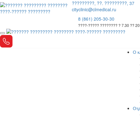
?????????, ??. ?????????, 37
cityclinic@clmedical.ru
8 (861) 205-30-30
????-????? ???????? ? 7.30 ?? 20
О к
Отд