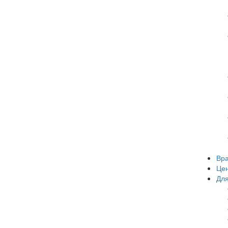
Вр
Це
Для