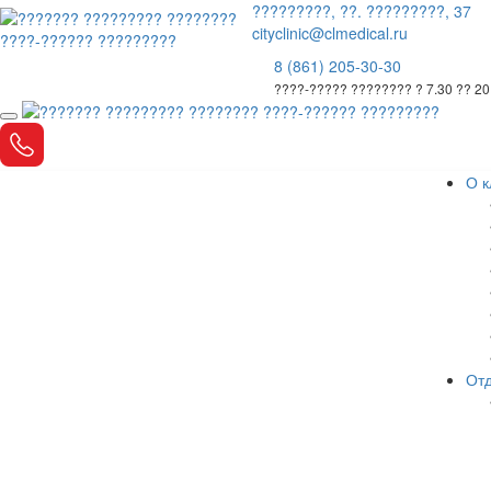
?????????, ??. ?????????, 37
cityclinic@clmedical.ru
8 (861) 205-30-30
????-????? ???????? ? 7.30 ?? 20
О к
Отд