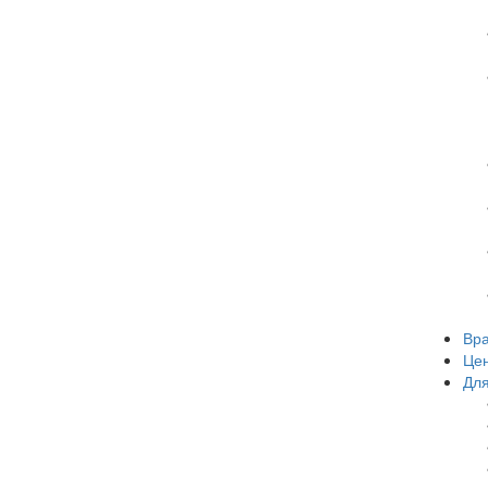
Вр
Це
Для