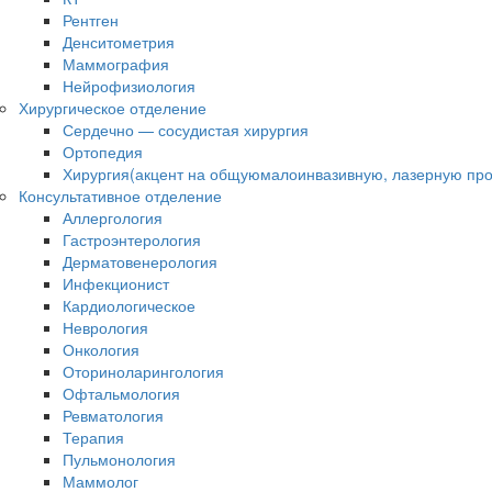
Рентген
Денситометрия
Маммография
Нейрофизиология
Хирургическое отделение
Сердечно — сосудистая хирургия
Ортопедия
Хирургия(акцент на общуюмалоинвазивную, лазерную про
Консультативное отделение
Аллергология
Гастроэнтерология
Дерматовенерология
Инфекционист
Кардиологическое
Неврология
Онкология
Оториноларингология
Офтальмология
Ревматология
Терапия
Пульмонология
Маммолог