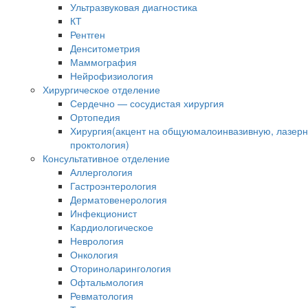
Ультразвуковая диагностика
КТ
Рентген
Денситометрия
Маммография
Нейрофизиология
Хирургическое отделение
Сердечно — сосудистая хирургия
Ортопедия
Хирургия(акцент на общуюмалоинвазивную, лазер
проктология)
Консультативное отделение
Аллергология
Гастроэнтерология
Дерматовенерология
Инфекционист
Кардиологическое
Неврология
Онкология
Оториноларингология
Офтальмология
Ревматология