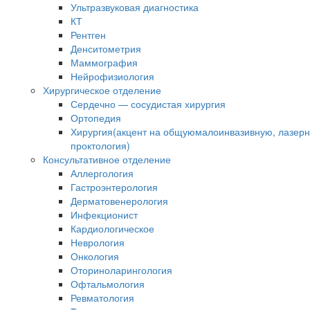
Ультразвуковая диагностика
КТ
Рентген
Денситометрия
Маммография
Нейрофизиология
Хирургическое отделение
Сердечно — сосудистая хирургия
Ортопедия
Хирургия(акцент на общуюмалоинвазивную, лазер
проктология)
Консультативное отделение
Аллергология
Гастроэнтерология
Дерматовенерология
Инфекционист
Кардиологическое
Неврология
Онкология
Оториноларингология
Офтальмология
Ревматология