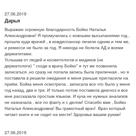
27.06.2019
Дарья
Выражаю огромную благодарность Бойко Наталья
Александровне! Я промучилась с кожными высыпаниями год ,
прошла куда врачей , в кождиспансер лечили одним и тем же,
и ремесси не было за год. Я никогда не болела АД и всеми
дерматитами.
Услышав от людей и косметологов и медиков (не
дерматологи) " сходи в врачу Бойко" я тут же позвонила
записаться ,но сразу не попала запись была приличная , но я
поставила в решили ожидания и меня раньше пригласили на
приём. Бойка меня осмотрела , записала все что было у меня
год назад, два и три. И только потом поставила диагноз и все
мне рассказала простым языком. И куча не нужных анализов
не назначала , все по факту и с делом! Спасибо вам , Бойко
Наталья Александровна! Вы грамотный врач! Врач который
читает книги и не сидит на месте! Здоровье вашим рукам!
27.06.2019