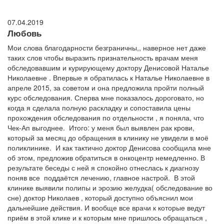
07.04.2019
Любовь
Мои слова благодарности безграничны,, наверное нет даже
таких слов чтобы выразить признательность врачам меня
обследовавшим и курирующему доктору Денисовой Наталье
Николаевне . Впервые я обратилась к Наталье Николаевне в
апреле 2015, за советом и она предложила пройти полный
курс обследования. Сперва мне показалось дороговато, но
когда я сделала полную раскладку и сопоставила цены
прохождения обследования по отдельности , я поняла, что
Чек-Ап выгоднее. Итого: у меня был выявлен рак крови,
который за месяц до обращения в клинику не увидели в моё
поликлинике. И как тактично доктор Денисова сообщила мне
об этом, предложив обратиться в онкоцентр немедленно. В
результате беседы с ней я спокойно отнеслась к диагнозу
поняв все поддаётся лечению, главное настрой. В этой
клинике выявили полипы и эрозию желудка( обследование во
сне) доктор Николаев , который доступно объяснил мои
дальнейшие действия. И вообще все врачи к которые ведут
приём в этой клике и к которым мне пришлось обращаться ,