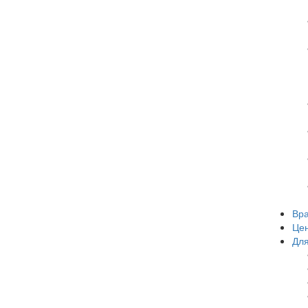
Вр
Це
Для