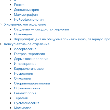
Рентген
Денситометрия
Маммография
Нейрофизиология
Хирургическое отделение
Сердечно — сосудистая хирургия
Ортопедия
Хирургия(акцент на общуюмалоинвазивную, лазерную про
Консультативное отделение
Аллергология
Гастроэнтерология
Дерматовенерология
Инфекционист
Кардиологическое
Неврология
Онкология
Оториноларингология
Офтальмология
Ревматология
Терапия
Пульмонология
Маммолог