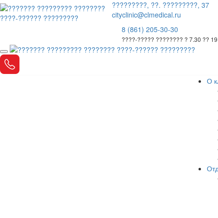
?????????, ??. ?????????, 37
cityclinic@clmedical.ru
8 (861) 205-30-30
????-????? ???????? ? 7.30 ?? 19
О к
Отд