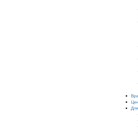
Вр
Це
Для