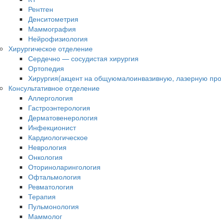
Рентген
Денситометрия
Маммография
Нейрофизиология
Хирургическое отделение
Сердечно — сосудистая хирургия
Ортопедия
Хирургия(акцент на общуюмалоинвазивную, лазерную про
Консультативное отделение
Аллергология
Гастроэнтерология
Дерматовенерология
Инфекционист
Кардиологическое
Неврология
Онкология
Оториноларингология
Офтальмология
Ревматология
Терапия
Пульмонология
Маммолог