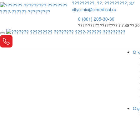
?????????, ??. ?????????, 37
cityclinic@clmedical.ru
8 (861) 205-30-30
????-????? ???????? ? 7.30 ?? 20
О к
Отд