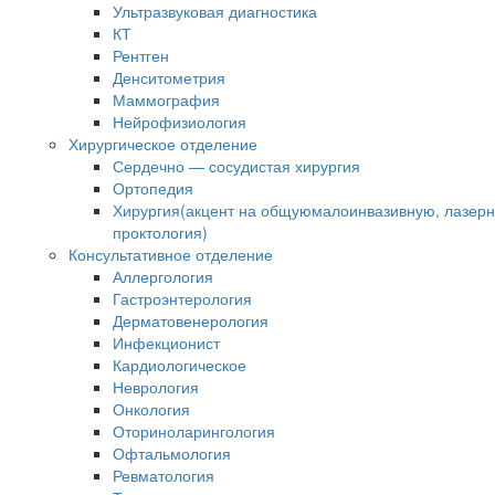
Ультразвуковая диагностика
КТ
Рентген
Денситометрия
Маммография
Нейрофизиология
Хирургическое отделение
Сердечно — сосудистая хирургия
Ортопедия
Хирургия(акцент на общуюмалоинвазивную, лазер
проктология)
Консультативное отделение
Аллергология
Гастроэнтерология
Дерматовенерология
Инфекционист
Кардиологическое
Неврология
Онкология
Оториноларингология
Офтальмология
Ревматология