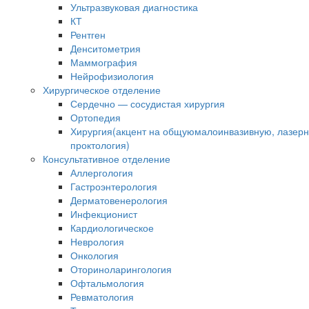
Ультразвуковая диагностика
КТ
Рентген
Денситометрия
Маммография
Нейрофизиология
Хирургическое отделение
Сердечно — сосудистая хирургия
Ортопедия
Хирургия(акцент на общуюмалоинвазивную, лазер
проктология)
Консультативное отделение
Аллергология
Гастроэнтерология
Дерматовенерология
Инфекционист
Кардиологическое
Неврология
Онкология
Оториноларингология
Офтальмология
Ревматология