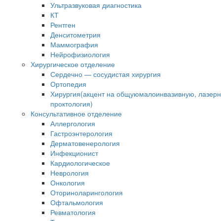
Ультразвуковая диагностика
КТ
Рентген
Денситометрия
Маммография
Нейрофизиология
Хирургическое отделение
Сердечно — сосудистая хирургия
Ортопедия
Хирургия(акцент на общуюмалоинвазивную, лазер
проктология)
Консультативное отделение
Аллергология
Гастроэнтерология
Дерматовенерология
Инфекционист
Кардиологическое
Неврология
Онкология
Оториноларингология
Офтальмология
Ревматология