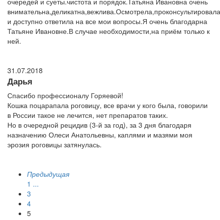
очередей и суеты.чистота и порядок.Татьяна Ивановна очень
внимательна,деликатна,вежлива.Осмотрела,проконсультировал
и доступно ответила на все мои вопросы.Я очень благодарна
Татьяне Ивановне.В случае необходимости,на приём только к
ней.
31.07.2018
Дарья
Спасибо профессионалу Горяевой!
Кошка поцарапала роговицу, все врачи у кого была, говорили
в России такое не лечится, нет препаратов таких.
Но в очередной рецидив (3-й за год), за 3 дня благодаря
назначению Олеси Анатольевны, каплями и мазями моя
эрозия роговицы затянулась.
Предыдущая
1
...
3
4
5