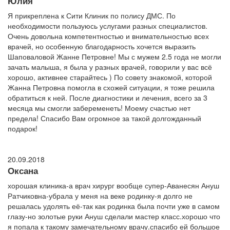
Юлия
Я прикреплена к Сити Клиник по полису ДМС. По
необходимости пользуюсь услугами разных специалистов.
Очень довольна компетентностью и внимательностью всех
врачей, но особенную благодарность хочется выразить
Шаповаловой Жанне Петровне! Мы с мужем 2.5 года не могли
зачать малыша, я была у разных врачей, говорили у вас всё
хорошо, активнее старайтесь ) По совету знакомой, которой
Жанна Петровна помогла в схожей ситуации, я тоже решила
обратиться к ней. После диагностики и лечения, всего за 3
месяца мы смогли забеременеть! Моему счастью нет
предела! Спасибо Вам огромное за такой долгожданный
подарок!
20.09.2018
Оксана
хорошая клиника-а врач хирург вообще супер-Аванесян Ануш
Ратчиковна-убрала у меня на веке родинку-я долго не
решалась удолять её-так как родинка была почти уже в самом
глазу-но золотые руки Ануш сделали мастер класс.хорошо что
я попала к такому замечательному врачу.спасибо ей большое