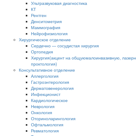
Ультразвуковая диагностика
КТ
Рентген
Денситометрия
Маммография
Нейрофизиология
Хирургическое отделение
Сердечно — сосудистая хирургия
Ортопедия
Хирургия(акцент на общуюмалоинвазивную, лазер
проктология)
Консультативное отделение
Аллергология
Гастроэнтерология
Дерматовенерология
Инфекционист
Кардиологическое
Неврология
Онкология
Оториноларингология
Офтальмология
Ревматология