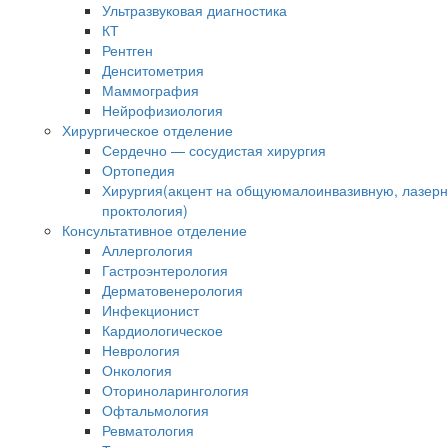
Ультразвуковая диагностика
КТ
Рентген
Денситометрия
Маммография
Нейрофизиология
Хирургическое отделение
Сердечно — сосудистая хирургия
Ортопедия
Хирургия(акцент на общуюмалоинвазивную, лазер
проктология)
Консультативное отделение
Аллергология
Гастроэнтерология
Дерматовенерология
Инфекционист
Кардиологическое
Неврология
Онкология
Оториноларингология
Офтальмология
Ревматология