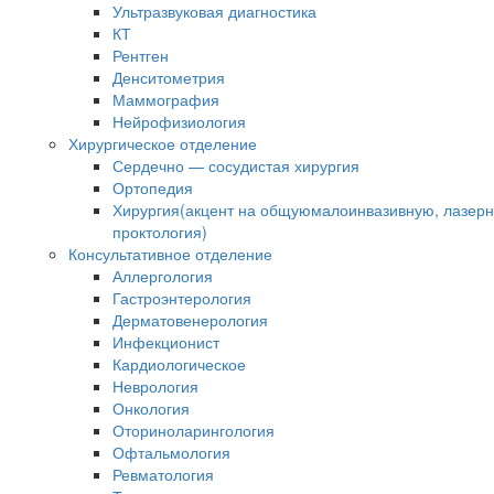
Ультразвуковая диагностика
КТ
Рентген
Денситометрия
Маммография
Нейрофизиология
Хирургическое отделение
Сердечно — сосудистая хирургия
Ортопедия
Хирургия(акцент на общуюмалоинвазивную, лазер
проктология)
Консультативное отделение
Аллергология
Гастроэнтерология
Дерматовенерология
Инфекционист
Кардиологическое
Неврология
Онкология
Оториноларингология
Офтальмология
Ревматология