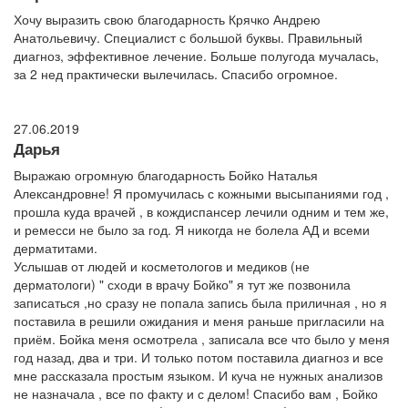
Хочу выразить свою благодарность Крячко Андрею
Анатольевичу. Специалист с большой буквы. Правильный
диагноз, эффективное лечение. Больше полугода мучалась,
за 2 нед практически вылечилась. Спасибо огромное.
27.06.2019
Дарья
Выражаю огромную благодарность Бойко Наталья
Александровне! Я промучилась с кожными высыпаниями год ,
прошла куда врачей , в кождиспансер лечили одним и тем же,
и ремесси не было за год. Я никогда не болела АД и всеми
дерматитами.
Услышав от людей и косметологов и медиков (не
дерматологи) " сходи в врачу Бойко" я тут же позвонила
записаться ,но сразу не попала запись была приличная , но я
поставила в решили ожидания и меня раньше пригласили на
приём. Бойка меня осмотрела , записала все что было у меня
год назад, два и три. И только потом поставила диагноз и все
мне рассказала простым языком. И куча не нужных анализов
не назначала , все по факту и с делом! Спасибо вам , Бойко