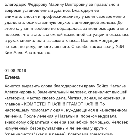
Благодарю Федорову Марину Викторовну за правильно и
вовремя установленный диагноз. Благодаря ее
внимательности и профессионализму у меня своевременно
удалили злокачественную опухоль щитовидной железы. До
этого случая я вообще не обращалась за медпомощью и мне
повезло, что в столь сложной жизненной ситуации я оказалась
в руках специалиста высокого класса. Все рекомендации
четкие, по делу, ничего лишнего. Спасибо так же врачу УЗИ
Ким Алле Анатольевне.
01.08.2019
Елена
Хочется выразить слова благодарности врачу Бойко Наталье
Александровне. Замечательный человек, специалист высшей
категории, мастер своего дела. Четкая, ясная, конкретная, а
главное - КОМПЕТЕНТНАЯ!!!!! ГРАМОТНАЯ!!!!! По
настоящему помогает людям, нуждающимся в качественном
лечении. После лечения у Натальи я порекомендовала
знакомому обратиться к ней за врачебной помощью. Человек
измученный безрезультативным лечением у других
"специалистов" (как и я ранее), благодаря грамотному