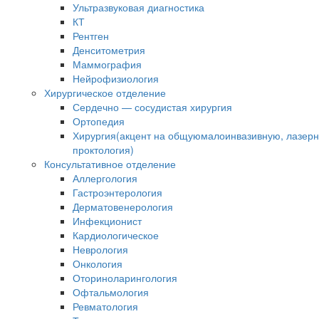
Ультразвуковая диагностика
КТ
Рентген
Денситометрия
Маммография
Нейрофизиология
Хирургическое отделение
Сердечно — сосудистая хирургия
Ортопедия
Хирургия(акцент на общуюмалоинвазивную, лазер
проктология)
Консультативное отделение
Аллергология
Гастроэнтерология
Дерматовенерология
Инфекционист
Кардиологическое
Неврология
Онкология
Оториноларингология
Офтальмология
Ревматология