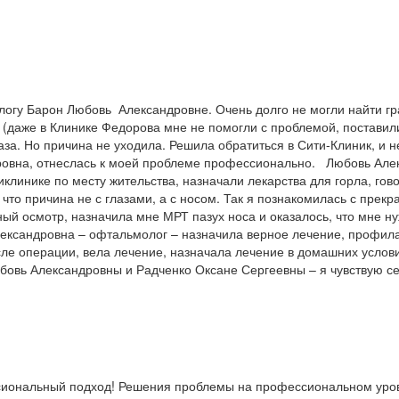
логу Барон Любовь Александровне. Очень долго не могли найти гр
(даже в Клинике Федорова мне не помогли с проблемой, поставили
аза. Но причина не уходила. Решила обратиться в Сити-Клиник, и н
овна, отнеслась к моей проблеме профессионально. Любовь Алек
иклинике по месту жительства, назначали лекарства для горла, го
что причина не с глазами, а с носом. Так я познакомилась с пре
й осмотр, назначила мне МРТ пазух носа и оказалось, что мне ну
ександровна – офтальмолог – назначила верное лечение, профилак
ле операции, вела лечение, назначала лечение в домашних услови
вь Александровны и Радченко Оксане Сергеевны – я чувствую себ
ссиональный подход! Решения проблемы на профессиональном уров