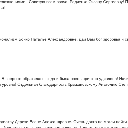
сложнениями. Советую всем врача, Радченко Оксану Сергеевну! П
ст!
нализм Бойко Наталье Александровне. Дай Вам бог здоровья и свет
 Я впервые обратилась сюда и была очень приятно удивлена! Начи
м уровне! Отдельная благодарность Крыжановскому Анатолию Степа
едиатру Дерезе Елене Александровне. Очень долго не могли найти
ый диагноз и назначила верное лечение. Теперь почти год ходим 