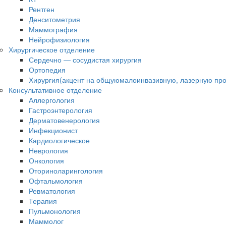
Рентген
Денситометрия
Маммография
Нейрофизиология
Хирургическое отделение
Сердечно — сосудистая хирургия
Ортопедия
Хирургия(акцент на общуюмалоинвазивную, лазерную про
Консультативное отделение
Аллергология
Гастроэнтерология
Дерматовенерология
Инфекционист
Кардиологическое
Неврология
Онкология
Оториноларингология
Офтальмология
Ревматология
Терапия
Пульмонология
Маммолог