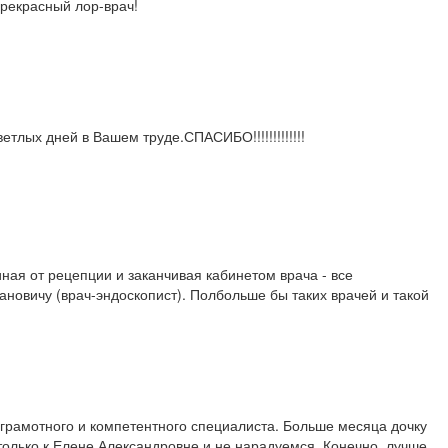
рекрасный лор-врач!
лых дней в Вашем труде.СПАСИБО!!!!!!!!!!!!!
ная от рецепции и заканчивая кабинетом врача - все
новичу (врач-эндоскопист). Полбольше бы таких врачей и такой
 грамотного и компетентного специалиста. Больше месяца дочку
только к Елене Александровне и не нарадуемся. Конечно, лучше