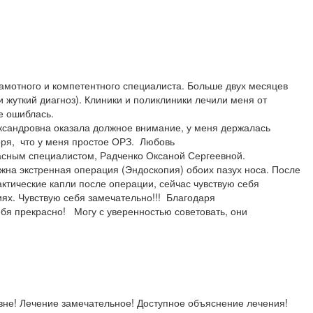
амотного и компетентного специалиста. Больше двух месяцев
 жуткий диагноз). Клиники и поликлиники лечили меня от
е ошиблась.
сандровна оказала должное внимание, у меня держалась
воря, что у меня простое ОРЗ. Любовь
красным специалистом, Радченко Оксаной Сергеевной.
жна экстренная операция (Эндоскопия) обоих пазух носа. После
тические капли после операции, сейчас чувствую себя
ях. Чувствую себя замечательно!!! Благодаря
я прекрасно! Могу с уверенностью советовать, они
не! Лечение замечательное! Доступное объяснение лечения!