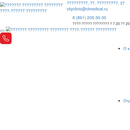
?????????, ??. ?????????, 37
cityclinic@clmedical.ru
8 (861) 205-30-30
????-????? ???????? ? 7.30 ?? 20
О к
Отд