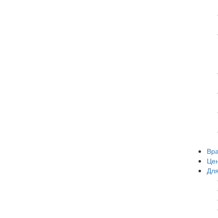
Вр
Це
Для