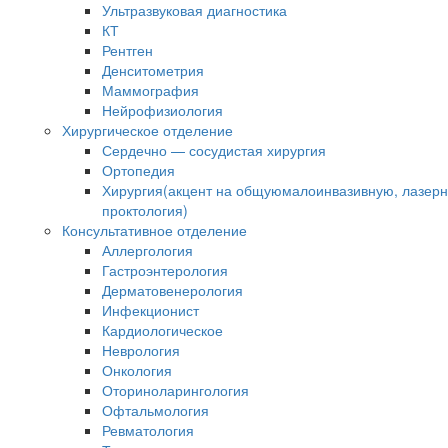
Ультразвуковая диагностика
КТ
Рентген
Денситометрия
Маммография
Нейрофизиология
Хирургическое отделение
Сердечно — сосудистая хирургия
Ортопедия
Хирургия(акцент на общуюмалоинвазивную, лазер
проктология)
Консультативное отделение
Аллергология
Гастроэнтерология
Дерматовенерология
Инфекционист
Кардиологическое
Неврология
Онкология
Оториноларингология
Офтальмология
Ревматология