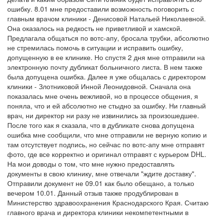
ошибку. 8.01 мне предоставили возможность поговорить с
главным врачом клиники - Денисовой Натальей Николаевной.
Она оказалось на редкость не приветливой и хамской.
Предлагала общаться по вотс-апу, бросала трубки, абсолютно
не стремилась помочь в ситуации и исправить ошибку,
допущенную в ее клинике. Но спустя 2 дня мне отправили на
электронную почту дубликат больничного листа. В нем также
была допущена ошибка. Далее я уже общалась с директором
клиники - Злотниковой Инной Леонидовной. Сначала она
показалась мне очень вежливой, но в процессе общения, я
поняла, что и ей абсолютно не стыдно за ошибку. Ни главный
врач, ни директор ни разу не извинились за произошедшее.
После того как я сказала, что в дубликате снова допущена
ошибка мне сообщили, что мне отправили не верную копию и
там отсутствует подпись, но сейчас по вотс-апу мне отправят
фото, где все корректно и оригинал отправят с курьером DHL.
На мои доводы о том, что мне нужно предоставлять
документы в свою клинику, мне отвечали "ждите доставку".
Отправили документ не 09.01 как было обещано, а только
вечером 10.01. Данный отзыв также продублирован в
Министерство здравоохранения Краснодарского Края. Считаю
главного врача и директора клиники некомпетентными в