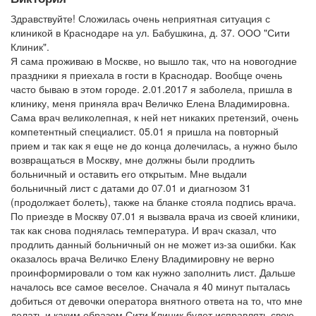
Здравствуйте! Сложилась очень неприятная ситуация с
клиникой в Краснодаре на ул. Бабушкина, д. 37. ООО "Сити
Клиник".
Я сама проживаю в Москве, но вышло так, что на новогодние
праздники я приехала в гости в Краснодар. Вообще очень
часто бываю в этом городе. 2.01.2017 я заболела, пришла в
клинику, меня приняла врач Величко Елена Владимировна.
Сама врач великолепная, к ней нет никаких претензий, очень
компетентный специалист. 05.01 я пришла на повторный
прием и так как я еще не до конца долечилась, а нужно было
возвращаться в Москву, мне должны были продлить
больничный и оставить его открытым. Мне выдали
больничный лист с датами до 07.01 и диагнозом 31
(продолжает болеть), также на бланке стояла подпись врача.
По приезде в Москву 07.01 я вызвала врача из своей клиники,
так как снова поднялась температура. И врач сказал, что
продлить данный больничный он не может из-за ошибки. Как
оказалось врача Величко Елену Владимировну не верно
проинформировали о том как нужно заполнить лист. Дальше
началось все самое веселое. Сначала я 40 минут пыталась
добиться от девочки оператора внятного ответа на то, что мне
делать и каким образом Сити Клиник будет исправлять свою