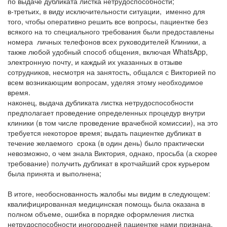
по выдаче дубликата листка нетрудоспособности;
в-третьих, в виду исключительности ситуации, именно для
того, чтобы оперативно решить все вопросы, пациентке без
всякого на то специального требования были предоставлены
номера личных телефонов всех руководителей Клиники, а
также любой удобный способ общения, включая WhatsApp,
электронную почту, и каждый их указанных в отзыве
сотрудников, несмотря на занятость, общался с Викторией по
всем возникающим вопросам, уделяя этому необходимое
время.
наконец, выдача дубликата листка нетрудоспособности
предполагает проведение определенных процедур внутри
клиники (в том числе проведение врачебной комиссии), на это
требуется некоторое время; выдать пациентке дубликат в
течение желаемого срока (в один день) было практически
невозможно, о чем знала Виктория, однако, просьба (а скорее
требование) получить дубликат в кротчайший срок курьером
была принята и выполнена;
В итоге, необоснованность жалобы мы видим в следующем:
квалифицированная медицинская помощь была оказана в
полном объеме, ошибка в порядке оформления листка
нетрудоспособности иногородней пациентке нами признана,