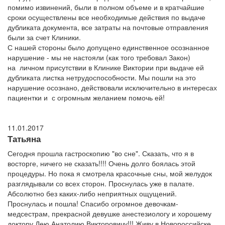
помимо извинений, были в полном объеме и в кратчайшие
сроки осуществлены все необходимые действия по выдаче
дубликата документа, все затраты на почтовые отправления
были за счет Клиники.
С нашей стороны было допущено единственное осознанное
нарушение - мы не настояли (как того требовал Закон)
на личном присутствии в Клинике Виктории при выдаче ей
дубликата листка нетрудоспособности. Мы пошли на это
нарушение осознано, действовали исключительно в интересах
пациентки и с огромным желанием помочь ей!
11.01.2017
Татьяна
Сегодня прошла гастроскопию "во сне". Сказать, что я в
восторге, ничего не сказать!!!! Очень долго боялась этой
процедуры. Но пока я смотрела красочные сны, мой желудок
разглядывали со всех сторон. Проснулась уже в палате.
Абсолютно без каких-либо неприятных ощущений.
Проснулась и пошла! Спасибо огромное девочкам-
медсестрам, прекрасной девушке анестезиологу и хорошему
доктору Дею Анатолию Викторовичу!!! Живу в Новороссийске,