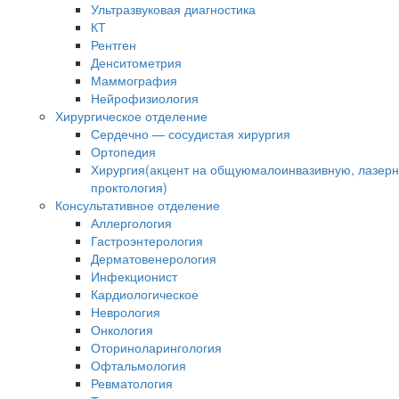
Ультразвуковая диагностика
КТ
Рентген
Денситометрия
Маммография
Нейрофизиология
Хирургическое отделение
Сердечно — сосудистая хирургия
Ортопедия
Хирургия(акцент на общуюмалоинвазивную, лазер
проктология)
Консультативное отделение
Аллергология
Гастроэнтерология
Дерматовенерология
Инфекционист
Кардиологическое
Неврология
Онкология
Оториноларингология
Офтальмология
Ревматология