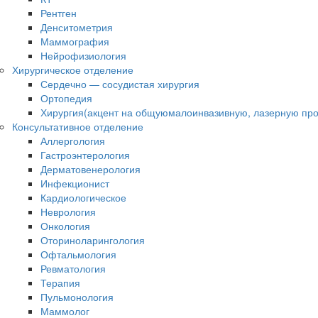
Рентген
Денситометрия
Маммография
Нейрофизиология
Хирургическое отделение
Сердечно — сосудистая хирургия
Ортопедия
Хирургия(акцент на общуюмалоинвазивную, лазерную про
Консультативное отделение
Аллергология
Гастроэнтерология
Дерматовенерология
Инфекционист
Кардиологическое
Неврология
Онкология
Оториноларингология
Офтальмология
Ревматология
Терапия
Пульмонология
Маммолог