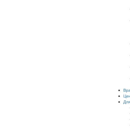
Вр
Це
Для