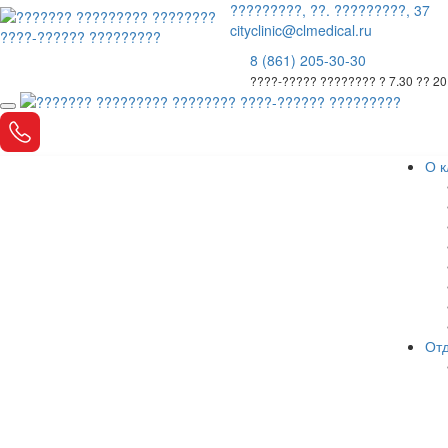
?????????, ??. ?????????, 37
cityclinic@clmedical.ru
8 (861) 205-30-30
????-????? ???????? ? 7.30 ?? 20
О к
Отд