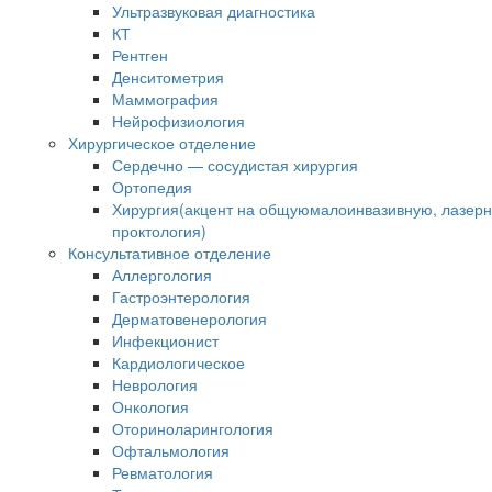
Ультразвуковая диагностика
КТ
Рентген
Денситометрия
Маммография
Нейрофизиология
Хирургическое отделение
Сердечно — сосудистая хирургия
Ортопедия
Хирургия(акцент на общуюмалоинвазивную, лазер
проктология)
Консультативное отделение
Аллергология
Гастроэнтерология
Дерматовенерология
Инфекционист
Кардиологическое
Неврология
Онкология
Оториноларингология
Офтальмология
Ревматология