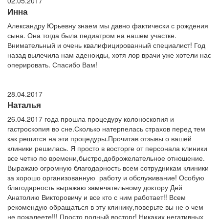
02.05.2017
Инна
Александру Юрьевну знаем мы давно фактически с рождения
сына. Она тогда была педиатром на нашем участке.
Внимательный и очень квалифицированный специалист! Год
назад вылечила нам аденоиды, хотя лор врачи уже хотели нас
оперировать. Спасибо Вам!
28.04.2017
Наталья
26.04.2017 года прошла процедуру колоноскопия и
гастроскопия во сне.Сколько натерпелась страхов перед тем
как решится на эти процедуры.Прочитав отзывы о вашей
клиники решилась. Я просто в восторге от персонала клиники
все четко по времени,быстро,доброжелательное отношение.
Выражаю огромную благодарность всем сотрудникам клиники
за хорошо организованную работу и обслуживание! Особую
благодарность выражаю замечательному доктору Дей
Анатолию Викторовичу и все кто с ним работает!! Всем
рекомендую обращаться в эту клинику,поверьте вы не о чем
не пожалеете!!! Просто полный восторг! Никаких негативных