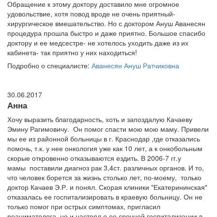
Обращение к этому доктору доставило мне огромное
удовольствие, хотя повод вроде не очень приятный-
хирургическое вмешательство. Но с доктором Ануш Аванесян
процедура прошла быстро и даже приятно. Большое спасибо
доктору и ее медсестре- не хотелось уходить даже из их
кабинета- так приятно у них находиться!
Подробно о специалисте:
Аванесян Ануш Ратчиковна
30.06.2017
Анна
Хочу выразить благодарность, хоть и запоздалую Качаеву
Эмину Рагимовичу. Он помог спасти мою мою маму. Привели
мы ее из районной больницы в г. Краснодар ,где отказались
помочь, т.к. у нее онкология уже как 10 лет, а к онкобольным
скорые откровенно отказываются ездить. В 2006-7 гг.у
мамы поставили диагноз рак 3,4ст. различных органов. И то,
что человек борется за жизнь столько лет, по-моему, только
доктор Качаев Э.Р. и понял. Скорая клиники "Екатерининская"
отказалась ее госпитализировать в краевую больницу. Он не
только помог при острых симптомах, пригласил
реаниматолога, но и настоял о ее срочной госпитализации в