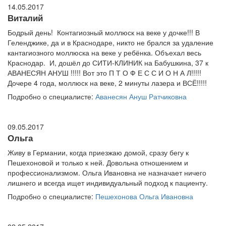
14.05.2017
Виталий
Бодрый день! Контагиозный моллюск на веке у дочке!!! В
Геленджике, да и в Краснодаре, никто не брался за удаление
кантагиозного моллюска на веке у ребёнка. Объехал весь
Краснодар. И, дошёл до СИТИ-КЛИНИК на Бабушкина, 37 к
АВАНЕСЯН АНУШ !!!!! Вот это П Т О Ф Е С С И О Н А Л!!!!!
Дочере 4 года, моллюск на веке, 2 минуты лазера и ВСЁ!!!!!
Подробно о специалисте:
Аванесян Ануш Ратчиковна
09.05.2017
Ольга
Живу в Германии, когда приезжаю домой, сразу бегу к
Пешехоновой и только к ней. Довольна отношением и
профессионализмом. Ольга Ивановна не назначает ничего
лишнего и всегда ищет индивидуальный подход к пациенту.
Подробно о специалисте:
Пешехонова Ольга Ивановна