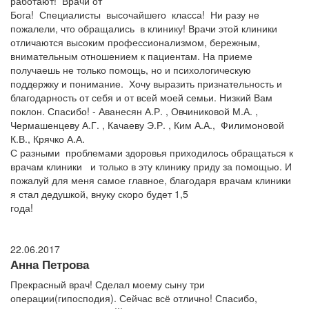
работают! Врачи от
Бога! Специалисты высочайшего класса! Ни разу не
пожалели, что обращались в клинику! Врачи этой клиники
отличаются высоким профессионализмом, бережным,
внимательным отношением к пациентам. На приеме
получаешь не только помощь, но и психологическую
поддержку и понимание. Хочу выразить признательность и
благодарность от себя и от всей моей семьи. Низкий Вам
поклон. Спасибо! - Аванесян А.Р. , Овчиниковой М.А. ,
Чермашенцеву А.Г. , Качаеву Э.Р. , Ким А.А., Филимоновой
К.В., Крячко А.А.
С разными проблемами здоровья приходилось обращаться к
врачам клиники и только в эту клинику приду за помощью. И
пожалуй для меня самое главное, благодаря врачам клиники
я стал дедушкой, внуку скоро будет 1,5
года!
22.06.2017
Анна Петрова
Прекрасный врач! Сделал моему сыну три
операции(гипосподия). Сейчас всё отлично! Спасибо,