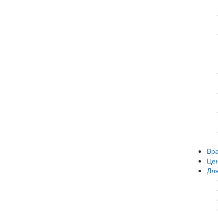
Вр
Це
Для