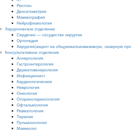
Рентген
Денситометрия
Маммография
Нейрофизиология
Хирургическое отделение
Сердечно — сосудистая хирургия
Ортопедия
Хирургия(акцент на общуюмалоинвазивную, лазерную про
Консультативное отделение
Аллергология
Гастроэнтерология
Дерматовенерология
Инфекционист
Кардиологическое
Неврология
Онкология
Оториноларингология
Офтальмология
Ревматология
Терапия
Пульмонология
Маммолог