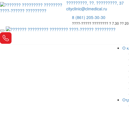
?????????, ??. ?????????, 37
cityclinic@clmedical.ru
8 (861) 205-30-30
????-????? ???????? ? 7.30 ?? 20
О к
Отд