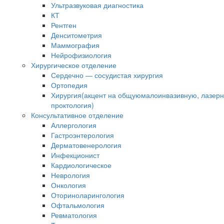
Ультразвуковая диагностика
КТ
Рентген
Денситометрия
Маммография
Нейрофизиология
Хирургическое отделение
Сердечно — сосудистая хирургия
Ортопедия
Хирургия(акцент на общуюмалоинвазивную, лазер
проктология)
Консультативное отделение
Аллергология
Гастроэнтерология
Дерматовенерология
Инфекционист
Кардиологическое
Неврология
Онкология
Оториноларингология
Офтальмология
Ревматология